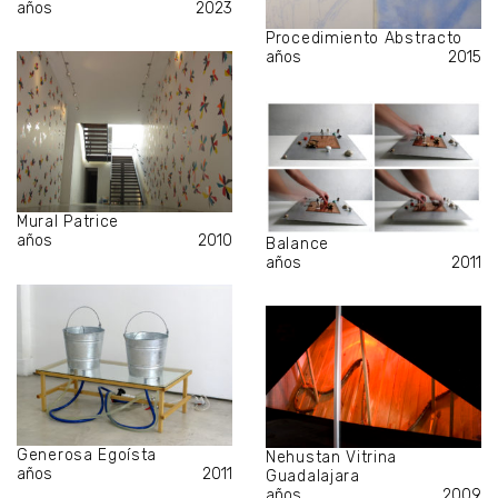
años
2023
Procedimiento Abstracto
años
2015
Mural Patrice
años
2010
Balance
años
2011
Generosa Egoísta
Nehustan Vitrina
años
2011
Guadalajara
años
2009