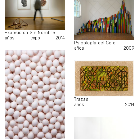
Exposición Sin Nombre
años
expo
2014
Psicología del Color
años
2009
Trazas
años
2014